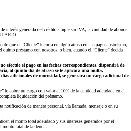
a de interés generada del crédito simple sin IVA, la cantidad de abonos
RMULARIO.
so de que el “Cliente” incurra en algún atraso en sus pagos; asimismo,
 el quinto préstamo con nosotros, o bien, cuando el “Cliente” decida
 no efectúe el pago en las fechas correspondientes, dispondrá de
cia, al quinto día de atraso se le aplicará una multa,
días adicionales de morosidad, se generará un cargo adicional de
ante” le cobre un cargo con valor al 10% de la cantidad adeudada en el
 completa liquidación del préstamo.
sta notificación de manera personal, vía llamada, mensaje o en su
ticen el monto total adeudado y sus intereses generados por el
l monto total de la deuda.