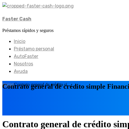
Faster Cash
Préstamos rápidos y seguros
Inicio
Préstamo personal
AutoFaster
Nosotros
Ayuda
Inicio
Contrato general de crédito si...
Contrato general de crédito simple Financ
Contrato general de crédito sim