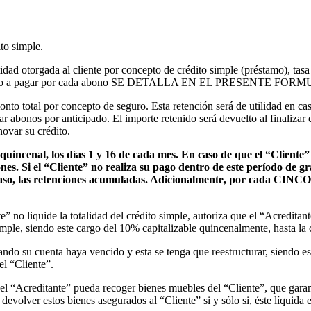
ito simple.
tidad otorgada al cliente por concepto de crédito simple (préstamo), tas
 y el monto a pagar por cada abono SE DETALLA EN EL PRESENTE FO
nto total por concepto de seguro. Esta retención será de utilidad en ca
tar abonos por anticipado. El importe retenido será devuelto al finalizar
novar su crédito.
uincenal, los días 1 y 16 de cada mes. En caso de que el “Cliente”
nes. Si el “Cliente” no realiza su pago dentro de este período de gra
 caso, las retenciones acumuladas. Adicionalmente, por cada CINCO 
te” no liquide la totalidad del crédito simple, autoriza que el “Acredit
mple, siendo este cargo del 10% capitalizable quincenalmente, hasta la
cuando su cuenta haya vencido y esta se tenga que reestructurar, siendo e
el “Cliente”.
e el “Acreditante” pueda recoger bienes muebles del “Cliente”, que garan
evolver estos bienes asegurados al “Cliente” si y sólo si, éste líquida e