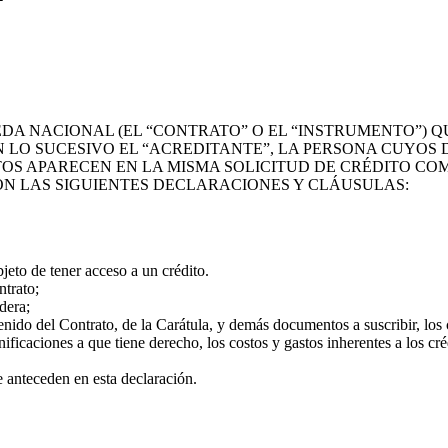
DA NACIONAL (EL “CONTRATO” O EL “INSTRUMENTO”) Q
 EN LO SUCESIVO EL “ACREDITANTE”, LA PERSONA CUYOS
ATOS APARECEN EN LA MISMA SOLICITUD DE CRÉDITO CO
CON LAS SIGUIENTES DECLARACIONES Y CLÁUSULAS:
bjeto de tener acceso a un crédito.
ntrato;
dera;
enido del Contrato, de la Carátula, y demás documentos a suscribir, los 
ficaciones a que tiene derecho, los costos y gastos inherentes a los cré
e anteceden en esta declaración.