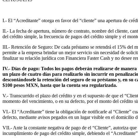
I.- El “Acreditante” otorga en favor del “cliente” una apertura de créd
II.- La fecha de apertura, número de contrato, nombre del cliente, can
del crédito simple, la frecuencia de pagos del crédito simple
III.- Retención de Seguro: De cada préstamo se retendrá el 15% del mo
permite a la empresa brindar un mejor servicio sin necesidad de solici
finalizar su relación jurídica con Financiera Faster Cash y no desee re
IV.- Días de pago: Todos los pagos deberán realizarse de manera q
un plazo de cuatro días para realizarlo sin incurrir en penalizacio
descontándosele la retención del seguro de su préstamo y, en su
$100 pesos MXN, hasta que la cuenta sea regularizada.
V.- Transcurrido el plazo del crédito y en el supuesto de que el “Clien
momento del vencimiento, o en su defecto, por el monto del crédito si
VI.- El “Acreditante” tiene la obligación de notificarle al “Cliente” 
defecto, mediante avisos pegados en un lugar visible en el domicilio d
VII.- Ante la constante negativa de pago de el “Cliente”, autoriza qu
incumplimiento de pago del crédito simple, debiendo el “Acreditante” d